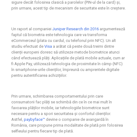
sigure decât folosirea clasică a parolelor (PIN-ul de la card) și,
prin urmare, acest tip de mecanism de securitate este în creștere.
Un raport al companiei
Juniper Research din 2016
argumentează
faptul că biometria este tehnologia care va transforma
eCommerceul (plata cu cardul, cu telefonul prin NFC). Un alt
studiu efectuat de
Visa
a arătat că peste două treimi dintre
clienții europeni doresc să utilizeze metode biometrice atunci
când efectuează plăți. Aplicațiile de plată mobile actuale, cum ar
fi Apple Pay, utilizează tehnologia de proximitate în câmp (NFC)
în smartphone-urile clienților, împreună cu amprentele digitale
pentru autentificarea achizițiilor.
Prin urmare, schimbarea comportamentului prin care
consumatorii fac plăți se schimbă din ce în ce mai mult în
favoarea plăților mobile, iar tehnologiile biometrice sunt
necesare pentru a spori securitatea și confortul clienților.
Astfel,
paybyface™
devine o companie de avangardă în
România, care propune prima modalitate de plată prin folosirea
selfieului pentru fiecare tip de plată.