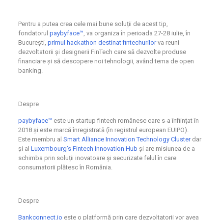
Pentru a putea crea cele mai bune soluții de acest tip,
fondatorul
paybyface™
, va organiza în perioada 27-28 iulie, în
București,
primul hackathon destinat fintechurilor
va reuni
dezvoltatorii și designerii FinTech care să dezvolte produse
financiare și să descopere noi tehnologii, având tema de open
banking.
Despre
paybyface™
este un startup fintech românesc care s-a înființat în
2018 și este marcă înregistrată (în registrul european EUIPO).
Este membru al
Smart Alliance Innovation Technology Cluster
dar
și al
Luxembourg’s Fintech Innovation Hub
și are misiunea de a
schimba prin soluții inovatoare și securizate felul în care
consumatorii plătesc în România.
Despre
Bankconnect.io
este o platformă prin care dezvoltatorii vor avea