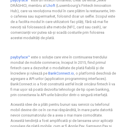
paybyface™
este un fintech românesc creat de Mihai „Mike”
DRĂGHICI, membru al
Lhoft
(Luxembourg’s Fintech Innovation
Hub), care va revoluționa modul în care plătim la restaurante, într-
o cafenea sau supermarket, folosind doar un selfie. Scopul este
de a facilita modul în care utilizatorii fac plăți, fără să mai fie
nevoiți să folosească alte metode (NFC, card sau cash), iar
comercianții vor putea să-și scadă costurile prin folosirea
acestei modalități de plată.
paybyface™
este o soluție care vine în continuarea trendului
mondial de mobile commerce, început în 2015, fiind primul
fintech care a dezvoltat o modalitate de plată fiabilă și de
încredere și rulează pe
BankConnect.io
, o platformă deschisă de
agregare a API-urilor (application programming interfaces).
BankConnect.io a fost construită astfel încât oricărui fintech îi va
fi mai ușor să poată dezvolta tehnologii de tip open banking,
prin conectarea la API-urile băncilor dintr-o singură interfață.
Această idee de a plăti pentru bunuri sau servicii cu telefonul
mobil devine din ce în ce mai răspândită, în mare parte datorită
nevoii consumatorului de a avea o mai mare comoditate.
Această tendință a fost amplificată și de lansarea unor aplicații
populare de plată mobile, cum ar fi Apple Pay, Samsung Pay și