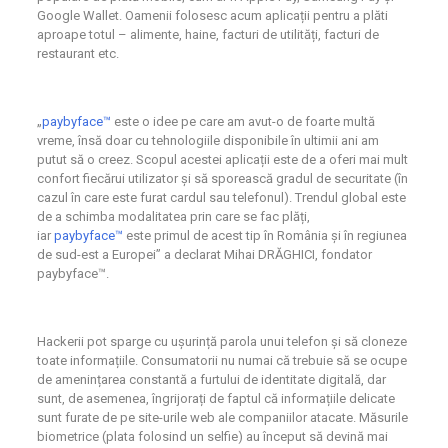
Google Wallet. Oamenii folosesc acum aplicații pentru a plăti
aproape totul – alimente, haine, facturi de utilități, facturi de
restaurant etc.
„
paybyface™
este o idee pe care am avut-o de foarte multă
vreme, însă doar cu tehnologiile disponibile în ultimii ani am
putut să o creez. Scopul acestei aplicații este de a oferi mai mult
confort fiecărui utilizator și să sporească gradul de securitate (în
cazul în care este furat cardul sau telefonul). Trendul global este
de a schimba modalitatea prin care se fac plăți,
iar
paybyface™
este primul de acest tip în România și în regiunea
de sud-est a Europei” a declarat Mihai DRĂGHICI, fondator
paybyface™.
Hackerii pot sparge cu ușurință parola unui telefon și să cloneze
toate informațiile. Consumatorii nu numai că trebuie să se ocupe
de amenințarea constantă a furtului de identitate digitală, dar
sunt, de asemenea, îngrijorați de faptul că informațiile delicate
sunt furate de pe site-urile web ale companiilor atacate. Măsurile
biometrice (plata folosind un selfie) au început să devină mai