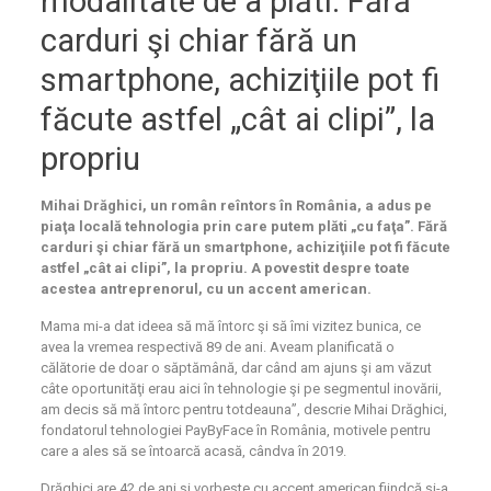
modalitate de a plăti. Fără
carduri şi chiar fără un
smartphone, achiziţiile pot fi
făcute astfel „cât ai clipi”, la
propriu
Mihai Drăghici, un român reîntors în România, a adus pe
piaţa locală tehnologia prin care putem plăti „cu faţa”. Fără
carduri şi chiar fără un smartphone, achiziţiile pot fi făcute
astfel „cât ai clipi”, la propriu. A povestit despre toate
acestea antreprenorul, cu un accent american.
Mama mi-a dat ideea să mă întorc şi să îmi vizitez bunica, ce
avea la vremea respectivă 89 de ani. Aveam planificată o
călătorie de doar o săptămână, dar când am ajuns şi am văzut
câte oportunităţi erau aici în tehnologie şi pe segmentul inovării,
am decis să mă întorc pentru totdeauna”, descrie Mihai Drăghici,
fondatorul tehnologiei PayByFace în România, motivele pentru
care a ales să se întoarcă acasă, cândva în 2019.
Drăghici are 42 de ani şi vorbeşte cu accent american fiindcă şi-a