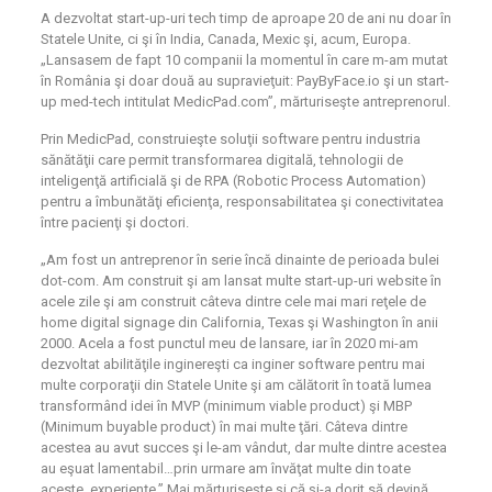
A dezvoltat start-up-uri tech timp de aproape 20 de ani nu doar în
Statele Unite, ci şi în India, Canada, Mexic şi, acum, Europa.
„Lansasem de fapt 10 companii la momentul în care m-am mutat
în România şi doar două au supravieţuit: PayByFace.io şi un start-
up med-tech intitulat MedicPad.com”, mărturiseşte antreprenorul.
Prin MedicPad, construieşte soluţii software pentru industria
sănătăţii care permit transformarea digitală, tehnologii de
inteligenţă artificială şi de RPA (Robotic Process Automation)
pentru a îmbunătăţi eficienţa, responsabilitatea şi conectivitatea
între pacienţi şi doctori.
„Am fost un antreprenor în serie încă dinainte de perioada bulei
dot-com. Am construit şi am lansat multe start-up-uri website în
acele zile şi am construit câteva dintre cele mai mari reţele de
home digital signage din California, Texas şi Washington în anii
2000. Acela a fost punctul meu de lansare, iar în 2020 mi-am
dezvoltat abilităţile inginereşti ca inginer software pentru mai
multe corporaţii din Statele Unite şi am călătorit în toată lumea
transformând idei în MVP (minimum viable product) şi MBP
(Minimum buyable product) în mai multe ţări. Câteva dintre
acestea au avut succes şi le-am vândut, dar multe dintre acestea
au eşuat lamentabil…prin urmare am învăţat multe din toate
aceste experienţe.” Mai mărturiseşte şi că şi-a dorit să devină