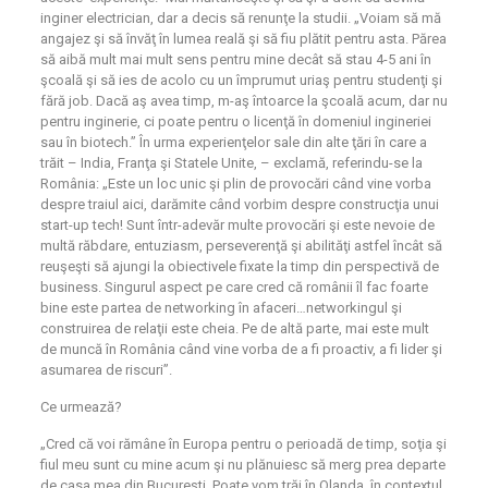
inginer electrician, dar a decis să renunţe la studii. „Voiam să mă
angajez şi să învăţ în lumea reală şi să fiu plătit pentru asta. Părea
să aibă mult mai mult sens pentru mine decât să stau 4-5 ani în
şcoală şi să ies de acolo cu un împrumut uriaş pentru studenţi şi
fără job. Dacă aş avea timp, m-aş întoarce la şcoală acum, dar nu
pentru inginerie, ci poate pentru o licenţă în domeniul ingineriei
sau în biotech.” În urma experienţelor sale din alte ţări în care a
trăit – India, Franţa şi Statele Unite, – exclamă, referindu-se la
România: „Este un loc unic şi plin de provocări când vine vorba
despre traiul aici, darămite când vorbim despre construcţia unui
start-up tech! Sunt într-adevăr multe provocări şi este nevoie de
multă răbdare, entuziasm, perseverenţă şi abilităţi astfel încât să
reuşeşti să ajungi la obiectivele fixate la timp din perspectivă de
business. Singurul aspect pe care cred că românii îl fac foarte
bine este partea de networking în afaceri…networkingul şi
construirea de relaţii este cheia. Pe de altă parte, mai este mult
de muncă în România când vine vorba de a fi proactiv, a fi lider şi
asumarea de riscuri”.
Ce urmează?
„Cred că voi rămâne în Europa pentru o perioadă de timp, soţia şi
fiul meu sunt cu mine acum şi nu plănuiesc să merg prea departe
de casa mea din Bucureşti. Poate vom trăi în Olanda, în contextul