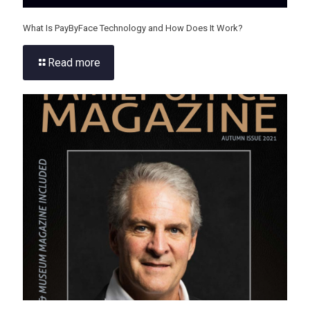
What Is PayByFace Technology and How Does It Work?
Read more