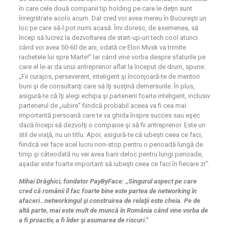
în care cele două companii tip holding pe care le deţin sunt
înregistrate acolo acum. Dar cred voi avea mereu în Bucureşti un
loc pe care să-l pot numi acasă. Îmi doresc, de asemenea, să
încep să lucrez la dezvoltarea de start-up-uri tech cool atunci
când voi avea 50-60 de ani, odată ce Elon Musk va trimite
rachetele lui spre Marte!” Iar când vine vorba despre sfaturile pe
care el le-ar da unui antreprenor aflat la început de drum, spune:
„Fii curajos, perseverent, inteligent şi încon­joară-te de mentori
buni şi de consultanţi care să îţi susţină demersurile. În plus,
asigură-te că îţi alegi echipa şi partenerii foarte inteligent, inclusiv
partenerul de „iubire” fiindcă probabil aceea va fi cea mai
importantă persoană care te va ghida înspre succes sau eşec
dacă începi să dezvolţi o companie şi să fii antreprenor. Este un
stil de viaţă, nu un titlu. Apoi, asigură-te că iubeşti ceea ce faci,
fiindcă vei face acel lucru non-stop pentru o perioadă lungă de
timp şi câteodată nu vei avea bani deloc pentru lungi perioade,
aşadar este foarte important să iubeşti ceea ce faci în fiecare zi”.
Mihai Drăghici, fondator PayByFace: „Singurul aspect pe care
cred că românii îl fac foarte bine este partea de networking în
afaceri…networkingul şi construirea de relaţii este cheia. Pe de
altă parte, mai este mult de muncă în România când vine vorba de
a fi proactiv, a fi lider şi asumarea de riscuri.”