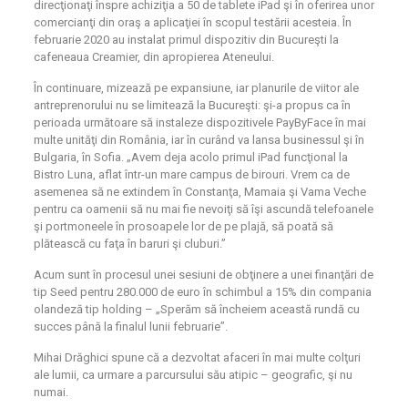
direcţionaţi înspre achiziţia a 50 de tablete iPad şi în oferirea unor
comercianţi din oraş a aplicaţiei în scopul testării acesteia. În
februarie 2020 au instalat primul dispozitiv din Bucureşti la
cafeneaua Creamier, din apropierea Ateneului.
În continuare, mizează pe expansiune, iar planurile de viitor ale
antreprenorului nu se limitează la Bucureşti: şi-a propus ca în
perioada următoare să instaleze dispozitivele PayByFace în mai
multe unităţi din România, iar în curând va lansa businessul şi în
Bulgaria, în Sofia. „Avem deja acolo primul iPad funcţional la
Bistro Luna, aflat într-un mare campus de birouri. Vrem ca de
asemenea să ne extindem în Constanţa, Mamaia şi Vama Veche
pentru ca oamenii să nu mai fie nevoiţi să îşi ascundă telefoanele
şi portmoneele în prosoapele lor de pe plajă, să poată să
plătească cu faţa în baruri şi cluburi.”
Acum sunt în procesul unei sesiuni de obţinere a unei finanţări de
tip Seed pentru 280.000 de euro în schimbul a 15% din compania
olandeză tip holding – „Sperăm să încheiem această rundă cu
succes până la finalul lunii februarie”.
Mihai Drăghici spune că a dezvoltat afaceri în mai multe colţuri
ale lumii, ca urmare a parcursului său atipic – geografic, şi nu
numai.