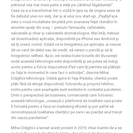
petrecut cea mai mare parte a vieţii pe „tărâmul făgăduinţei”.
Ceea ce s-a transformat într-o vizită în ţara sa de origine avea să
fie debutul unei noi vieţi, dar şi al unui nou start-up. „PayByFace
este o nouă modalitate de plată prin scanarea feţei clienţilor în
anumite spaţii din oraş – precum farmaciile, cafenelele,
saloanele şi chiar şi cabinetele stomatologice. Mai întâi, trebuie
să downloadezi aplicaţia, disponibilă pe iPhone sau Android şi
să îţi creezi contul. Odată ce te înregistrezi pe aplicaţie, ai nevoie
de un card de debit sau de credit, să setezi o parolă şi să îţi
înregistrezi selfieul. Apoi, vei vedea toate locurile din Bucureşti
unde această tehnologie este disponibilă şi vei putea să mergi
acolo pentru a folosi dispozitivul iPad care îţi permite să plăteşti
cu faţa în momentul în care faci o achiziţie”, descrie Mihai
Drăghici tehnologia. Odată ajuns în faţa iPadului, clientul poate
plăti fără să atingă dispozitivul, folosindu-şi propriul telefon,
motiv pentru care avantajele sunt evidente în contextul pandemic.
Dintr-o perspectivă de business, comercianţii care folosesc
această tehnologie, „creează o platformă de loialitate care poate
fi folosită pentru a face un marketing eficient şi pot astfel să
reconstruiască loialitatea clienţilor pe care i-au pierdut anul trecut
din cauza pandemiei”.
Mihai Drăghici a lansat acest proiect în 2019, chiar înainte de a se