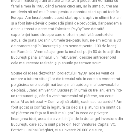
muta în Bucureşti din Statele Unite. „Am plecat din România cu
familia mea în 1985 când aveam cinci ani, iar în urmă cu trei ani
am decis să mă mut înapoi pentru a construi start-up-uri tech în
Europa. Am lucrat pentru acest start-up disruptiv în ultimii trei ani
şi a fost într-adevăr o perioadă plină de provocări, dar pandemia
de anul trecut a accelerat folosirea PayByFace datorită
experienţei handsfree pe care o oferim, potrivită contextului
actual de piaţă. Doar în ultimele trei-patru luni, ne-am extins la 30
de comercianţi în Bucureşti şi am semnat pentru 100 de locaţii
din România. Vrem să ajungem la încă cel puţin 50 de locaţii din
Bucureşti până la finalul lunii februarie”, descrie antreprenorul
cele mai recente realizări şi planurile pe termen scurt.
Spune că ideea dezvoltării proiectului PayByFace i-a venit ca
urmare a tuturor situaţiilor din trecutul său în care s-a concentrat
pe găsirea unei soluţii mai bune, mai rapide şi mai convenabile
de plată. „Când am venit în Bucureşti în urmă cu trei ani, eram într-
un restaurant şi, când a venit momentul să plătesc, am cerut
nota. M-au întrebat – Cum vreţi să plătiţi, cash sau cu cardul? Am
fost şocat şi confuz în legătură cu decizia şi atunci am simţit că
să plătesc cu faţa ar fi mult mai uşor.” În ceea ce priveşte
finanţarea ideii, aceasta a venit iniţial de la doi angel investors din
Bucureşti, care acum sunt parte din Tech Ventures Capital VC.
Potrivit lui Mihai Drăghici, ei au investit 20.000 de euro,