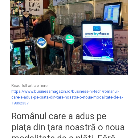
Read full article here:
https://www.businessmagazin.ro/business-hi-tech/romanul-
care-a-adus-pe-piata-din-tara-noastra-o-noua-modalitate-de-a-
19892337
Românul care a adus pe
piaţa din ţara noastră o noua