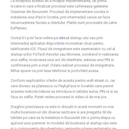
La inceputul acestui an a inceput implementarea, iar prima
locatie in care a finalizat procesul este cafeneaua-gelaterie
Creamier din Bucuresti. Procesul de implementare consta in
instalarea unui iPad in locatie, prin intermediul caruia se face
recunoasterea faciala a clientului. Platile sunt procesate de catre
EuPlatesc.
Contul ti-l poti face online pe
site-ul
startup-ului sau prin
intermediul aplicatiei disponibile momentan doar pentru
telefoanele iOS. Fluxul de inregistrare este asemanator cu cel al
startup-urilor FinTech Revolut sau Monese, constand in realizarea
unui selfie, incarcarea unui act de identitate, setarea unui PIN si
confirmarea prin e-mail. Odata realizat procesul de inregistrare,
Mihai spune ca poti lasa telefonul si portofelul acasa.
Conform explicatiilor oferite de acesta pentru
wall-street.ro
, cei
care doresc sa plateasca cu PaybyFace in locatiile care permit
aceasta metoda trebuie sa introduca in tableta suma, PIN-ul si sa
faca un selfie. Puteti vedea procesul in video-ul de mai jos.
Draghici precizeaza ca este in discutii in acest moment cu mai
multe business-uri din diverse sectoare si are pregatite 50 de
tablete pe care sa le instaleze in Bucuresti intr-o prima etapa cu
ajutorul unui partener. In modelul de business al startup-ului este
si o componenta de advertising, respectiv rularea reclamelor pe