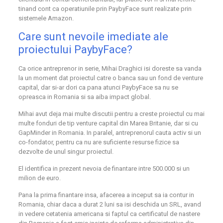
tinand cont ca operatiunile prin PaybyFace sunt realizate prin
sistemele Amazon.
Care sunt nevoile imediate ale
proiectului PaybyFace?
Ca orice antreprenor in serie, Mihai Draghici isi doreste sa vanda
la un moment dat proiectul catre o banca sau un fond de venture
capital, dar si-ar dori ca pana atunci PaybyFace sa nu se
opreasca in Romania si sa aiba impact global.
Mihai avut deja mai multe discutii pentru a creste proiectul cu mai
multe fonduri de tip venture capital din Marea Britanie, dar si cu
GapMinder in Romania. In paralel, antreprenorul cauta activ si un
co-fondator, pentru ca nu are suficiente resurse fizice sa
dezvolte de unul singur proiectul.
El identifica in prezent nevoia de finantare intre 500.000 si un
milion de euro.
Pana la prima finantare insa, afacerea a inceput sa ia contur in
Romania, chiar daca a durat 2 luni sa isi deschida un SRL, avand
in vedere cetatenia americana si faptul ca certificatul de nastere