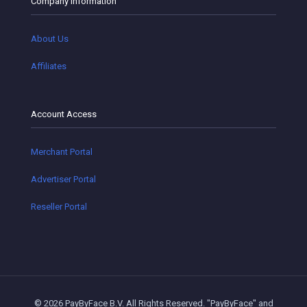
Company Information
About Us
Affiliates
Account Access
Merchant Portal
Advertiser Portal
Reseller Portal
© 2026 PayByFace B.V. All Rights Reserved. "PayByFace" and