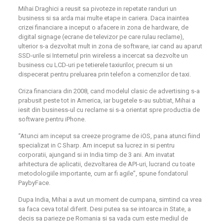
Mihai Draghici a reusit sa pivoteze in repetate randuri un
business si sa arda mai multe etape in cariera. Daca inaintea
crizei financiare a inceput o afacere in zona de hardware, de
digital signage (ecrane de televizor pe care rulau reclame),
ulterior s-a dezvoltat mult in zona de software, iar cand au aparut
SSD-urile si Internetul prin wireless a incercat sa dezvolte un
business cu LCD-uri pe tetierele taxiurilor, precum si un
dispecerat pentru preluarea prin telefon a comenzilor de taxi.
Criza financiara din 2008, cand modelul clasic de advertising s-a
prabusit peste tot in America, iar bugetele s-au subtiat, Mihai a
iesit din business-ul cu reclame si s-a orientat spre productia de
software pentru iPhone.
“Atunci am inceput sa creeze programe de iOS, pana atunci fiind
specializat in C Sharp. Am inceput sa lucrez in si pentru
corporatii, ajungand si in India timp de 3 ani. Am invatat
arhitectura de aplicatii, dezvoltarea de API-uri, lucrand cu toate
metodologiile importante, cum ar fi agile”, spune fondatorul
PaybyFace.
Dupa India, Mihai a avut un moment de cumpana, simtind ca vrea
sa faca ceva total diferit. Desi putea sa se intoarca in State, a
decis sa parieze pe Romania si sa vada cum este mediul de