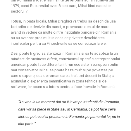
din Romania a fost emis inainte de reforma administrativa din
1979, cand Bucurestiul avea 8 sectoare, Mihai fiind nascut in
sectorul 7.
Totusi, in piata locala, Mihai Draghici va trebui sa deschida usa
factorilor de decizie din banci, o provocare destul de mare
avand in vedere ca multe dintre institutiile bancare din Romania
nu au avansat prea mult in ceea ce priveste deschiderea
interfetelor pentru ca Fintech-urile sa se conecteze la ele.
Desi poate fi greu sa aterizezi in Romania si sa te adaptezi la un
mindset de business diferit, entuziasmul specific antreprenorului
american poate face diferenta intr-un ecosistem european putin
mai conservator. Mihai se poate baza mult si pe povestea pe
care o expune, cea de roman care a trait trei decenii in State, a
acumulat o experienta semnificativa in zona tehnica si de
software, iar acum s-a intors pentru a face inovatie in Romania.
“As vrea la un moment dat sa ii invat pe studentii din Romania,
care vor sa plece in State sau in Germania, ca pot face ceva
aici, ca pot rezolva probleme in Romania, pe pamantul lor, nu in
alta parte.”