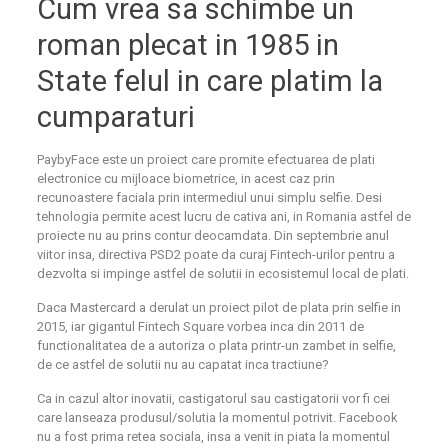
Cum vrea sa schimbe un
roman plecat in 1985 in
State felul in care platim la
cumparaturi
PaybyFace este un proiect care promite efectuarea de plati
electronice cu mijloace biometrice, in acest caz prin
recunoastere faciala prin intermediul unui simplu selfie. Desi
tehnologia permite acest lucru de cativa ani, in Romania astfel de
proiecte nu au prins contur deocamdata. Din septembrie anul
viitor insa, directiva PSD2 poate da curaj Fintech-urilor pentru a
dezvolta si impinge astfel de solutii in ecosistemul local de plati.
Daca Mastercard a derulat un proiect pilot de plata prin selfie in
2015, iar gigantul Fintech Square vorbea inca din 2011 de
functionalitatea de a autoriza o plata printr-un zambet in selfie,
de ce astfel de solutii nu au capatat inca tractiune?
Ca in cazul altor inovatii, castigatorul sau castigatorii vor fi cei
care lanseaza produsul/solutia la momentul potrivit. Facebook
nu a fost prima retea sociala, insa a venit in piata la momentul