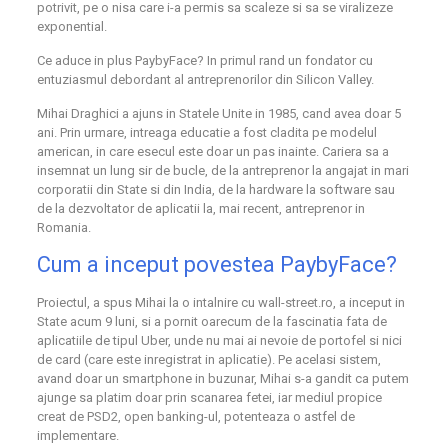
potrivit, pe o nisa care i-a permis sa scaleze si sa se viralizeze
exponential.
Ce aduce in plus PaybyFace? In primul rand un fondator cu
entuziasmul debordant al antreprenorilor din Silicon Valley.
Mihai Draghici a ajuns in Statele Unite in 1985, cand avea doar 5
ani. Prin urmare, intreaga educatie a fost cladita pe modelul
american, in care esecul este doar un pas inainte. Cariera sa a
insemnat un lung sir de bucle, de la antreprenor la angajat in mari
corporatii din State si din India, de la hardware la software sau
de la dezvoltator de aplicatii la, mai recent, antreprenor in
Romania.
Cum a inceput povestea PaybyFace?
Proiectul, a spus Mihai la o intalnire cu
wall-street.ro
, a inceput in
State acum 9 luni, si a pornit oarecum de la fascinatia fata de
aplicatiile de tipul Uber, unde nu mai ai nevoie de portofel si nici
de card (care este inregistrat in aplicatie). Pe acelasi sistem,
avand doar un smartphone in buzunar, Mihai s-a gandit ca putem
ajunge sa platim doar prin scanarea fetei, iar mediul propice
creat de PSD2, open banking-ul, potenteaza o astfel de
implementare.