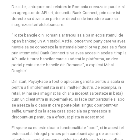
De altfel, antreprenorul reintors in Romania creeaza in paralel si
un agregator de API-uri, denumita Bank Connect, prin care isi
doreste sa devina un partener direct si de incredere care sa
integreze interfetele bancare.
“Toate bancile din Romania ar trebui sa aiba in ecosistemul de
open banking un API stabil. Astfel, orice third party care va avea
nevoie sa se conecteze la sistemele bancilor va putea sa o faca
prin intermediul Bank Connect si va avea acces in acelasi timp la
API-urile tuturor bancilor care au aderat la platforma, un dev
portal pentru toate bancile din Romania”, a explicat Mihai
Draghici.
Din start, PaybyFace a fost o aplicatie gandita pentru a scala si
pentru a fi implementata in mai multe industrii. De exemplu, in
retail, Mihai si-a imaginat (si chiar a inceput sa testeze in beta)
cum un client intra in supermarket, isi face cumparaturile si apoi
se aseaza la o casa in care poate plati singur, doar printr-un
selfie, urmand ca la acea casa speciala sa primeasca si
discount-uri pentru ca a efectuat plata in acest mod.
El spune ca nu este doar o functionalitate “cool”, ci in acest fel
este scurtat intregul proces prin care banii ajung de pe cardul
clientului in contul comerciantului, iar platile vor fi si mai ieftine