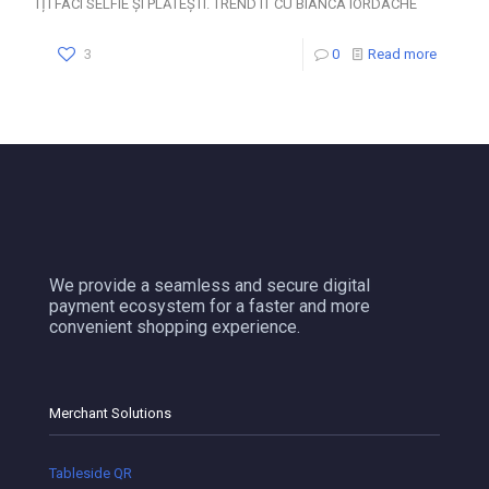
ÎȚI FACI SELFIE ȘI PLĂTEȘTI. TREND IT CU BIANCA IORDACHE
3
0
Read more
We provide a seamless and secure digital
payment ecosystem for a faster and more
convenient shopping experience.
Merchant Solutions
Tableside QR